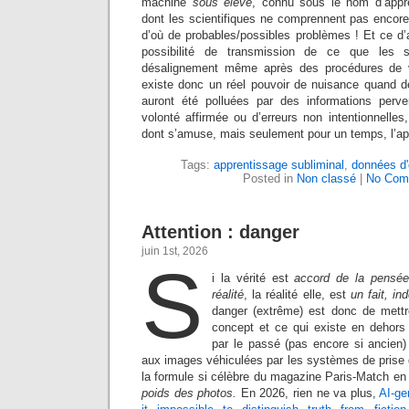
machine
sous élève
, connu sous le nom d’appre
dont les scientifiques ne comprennent pas encor
d’où de probables/possibles problèmes ! Et ce d’a
possibilité de transmission de ce que les 
désalignement même après des procédures de vé
existe donc un réel pouvoir de nuisance quand 
auront été polluées par des informations perve
volonté affirmée ou d’erreurs non intentionnelles,
dont s’amuse, mais seulement pour un temps, l’app
Tags:
apprentissage subliminal
,
données d'
Posted in
Non classé
|
No Com
Attention : danger
juin 1st, 2026
S
i la vérité est
accord de la pensée
réalité
, la réalité elle, est
un fait, i
danger (extrême) est donc de mett
concept et ce qui existe en dehors
par le passé (pas encore si ancien)
aux images véhiculées par les systèmes de prise 
la formule si célèbre du magazine Paris-Match en
poids des photos.
En 2026, rien ne va plus,
AI-ge