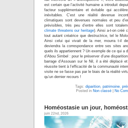
est certain que l’activité humaine a introduit dep
facteur supplémentaire et évitable qui accélère
inévitables. C’est une réalité devenue incon
climatiques sont devenues normales et peu d’en
prévisibles, très peu d’entre elles sont totalem
climate threatens our heritage
). Ainsi a-t-on créé
tout autant créatrice que destructrice, tel le Mol
Ainsi celui qui vivait de la mer, mourra t-il d
deviendra la correspondance entre ses sites an
quels ils appartiennent ? Un exemple de ce qui a dé
d’Abou Simbel : pour le préserver d’une disparition
barrage d’Assouan sur le Nil, il a été déplacé et
réussite tient à l’efficacité de la communauté inte
visite ne se fasse pas par le biais de la réalité virt
qu’un dernier recours !
Tags:
diparition
,
patrimoine
,
pré
Posted in
Non classé
|
No Com
Homéostasie un jour, homéosta
juin 22nd, 2026