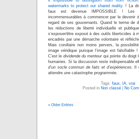
it impossible to distinguish truth from fict
watermarks to protect our shared reality.
! La dis
faux est devenue IMPOSSIBLE ! Les c
incommensurables à commencer par le devenir de
regard de ses gouvernants. Quand le terme de dé
les réductions de liberté individuelle et publiq
s’exposer/être exposé à des outils liberticides à 
encadrés par une démarche volontaire et réfléchi
Mais corollaire non moins pervers, la possibilit
image véridique puisque l’image est falsifiable !
C’est le
dividende du menteur
qui pointe du doigt l
humaines. Si la discussion reste indispensable ell
d’un socle commun de faits et d’expériences.
Il 
attendre une catastrophe programmée.
Tags:
faux
,
IA
,
vrai
Posted in
Non classé
|
No Com
« Older Entries