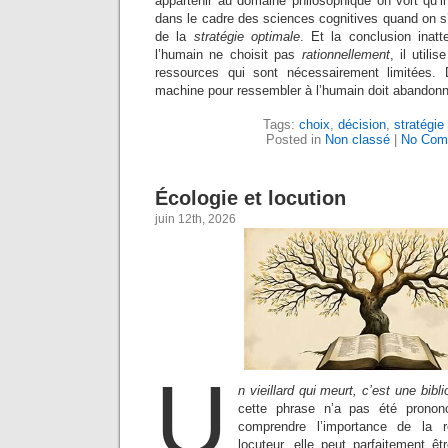
appartenir au domaine philosophique on voit qu’il
dans le cadre des sciences cognitives quand on s’
de la
stratégie optimale
. Et la conclusion inatt
l’humain ne choisit pas
rationnellement
, il util
ressources qui sont nécessairement limitées. 
machine pour ressembler à l’humain doit abandonner
Tags:
choix
,
décision
,
stratégie
Posted in
Non classé
|
No Com
Écologie et locution
juin 12th, 2026
U
n vieillard qui meurt, c’est une bibl
cette phrase n’a pas été pronon
comprendre l’importance de la re
locuteur, elle peut parfaitement êtr