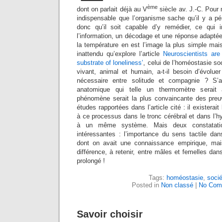
ème
dont on parlait déjà au V
siècle av. J.-C. Pour m
indispensable que l’organisme sache qu’il y a pér
donc qu’il soit capable d’y remédier, ce qui 
l’information, un décodage et une réponse adaptée 
la température en est l’image la plus simple mai
inattendu qu’explore l’article
Neuroscientists are 
substrate of loneliness’
, celui de l’homéostasie so
vivant, animal et humain, a-t-il besoin d’évolue
nécessaire entre solitude et compagnie ? S’a
anatomique qui telle un thermomètre serai
phénomène serait la plus convaincante des preuv
études rapportées dans l’article cité : il existera
à ce processus dans le tronc cérébral et dans l’
à un même système. Mais deux constatation
intéressantes : l’importance du sens tactile dan
dont on avait une connaissance empirique, mais
différence, à retenir, entre mâles et femelles dan
prolongé !
Tags:
homéostasie
,
socié
Posted in
Non classé
|
No Com
Savoir choisir