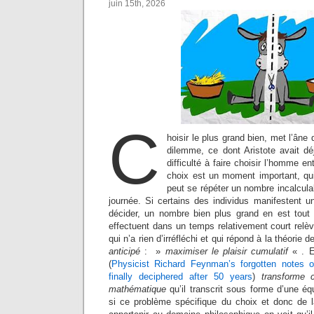
juin 15th, 2026
C
hoisir le plus grand bien, met l’âne
dilemme, ce dont Aristote avait dé
difficulté à faire choisir l’homme ent
choix est un moment important, qui 
peut se répéter un nombre incalcul
journée. Si certains des individus manifestent u
décider, un nombre bien plus grand en est tout à
effectuent dans un temps relativement court relè
qui n’a rien d’irréfléchi et qui répond à la théorie de
anticipé
: »
maximiser le plaisir cumulatif
« . 
(
Physicist Richard Feynman’s forgotten notes on
finally deciphered after 50 years
)
transforme 
mathématique
qu’il transcrit sous forme d’une é
si ce problème spécifique du choix et donc de 