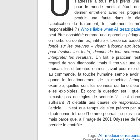
U
s’adresse à tous mais prend une a
pour le monde médical étant do
dernier entretient avec les progrè
produit une faute dans le diag
l’application du traitement, le traitement lui
responsabilité ? (
Who’s liable when AI treats pati
peut être considéré comme une approche pédagog
en herbe ou confirmés, intitulé « Evidence base
fondé sur les preuves »
visant à fournir aux lec
pour évaluer les tests, décider de leur pertinenc
interpréter les résultats
. En fait le praticien re
regard de son diagnostic, mais il trouvait une a
croisant les différentes entrées, avait pour rôle de
au commande, la touche humaine semble avoir t
quand le fonctionnement de la machine échapp
exemple, quelles sont les données qui lui ont ét
elles exploitées. Et donc la question est : que d
n’existe pas de règles de sécurité ? Il est don
suffisant ?) d’établir
des cadres de responsabili
l’article. Il n’est que temps de s’en préoccuper 
d’autonomie tel que l’homme pourrait ne plus inte
mais parce que, à l’image de 2001 Odyssée de l’
prendre le contrôle.
Tags:
AI
,
médecine
,
responsa