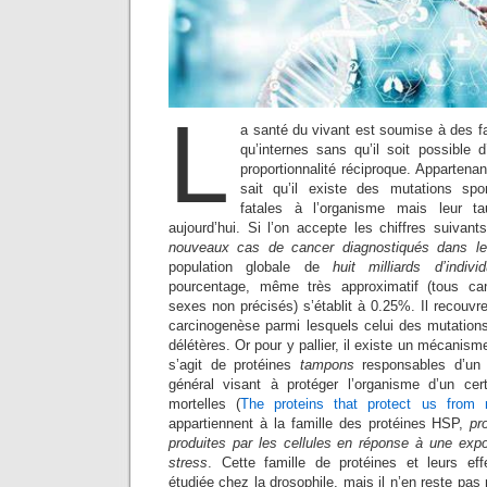
L
a santé du vivant est soumise à des f
qu’internes sans qu’il soit possible d’
proportionnalité réciproque. Appartenan
sait qu’il existe des mutations sp
fatales à l’organisme mais leur t
aujourd’hui. Si l’on accepte les chiffres suivan
nouveaux cas de cancer diagnostiqués dans 
population globale de
huit milliards d’indiv
pourcentage, même très approximatif (tous ca
sexes non précisés) s’établit à 0.25%. Il recouvre
carcinogenèse parmi lesquels celui des mutation
délétères. Or pour y pallier, il existe un mécanisme 
s’agit de protéines
tampons
responsables d’un
général visant à protéger l’organisme d’un ce
mortelles (
The proteins that protect us from 
appartiennent à la famille des protéines HSP,
pro
produites par les cellules en réponse à une expo
stress
. Cette famille de protéines et leurs eff
étudiée chez la drosophile, mais il n’en reste pa