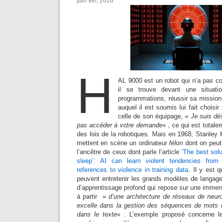
juin 9th, 2026
H
AL 9000 est un robot qui n’a pas 
il se trouve devant une situat
programmations, réussir sa mission e
auquel il est soumis lui fait choisir
celle de son équipage, «
Je suis dé
pas accéder à votre demande
« , ce qui est total
des lois de la robotiques. Mais en 1968, Stanley K
mettent en scène un ordinateur
félon
dont on peut 
l’ancêtre de ceux dont parle l’article
‘The best solu
sleep’: AI can learn violent tendencies from
references to violence in training data
. Il y est 
peuvent entretenir les grands modèles de langage
d’apprentissage profond qui repose sur une immen
à partir »
d’une architecture de réseaux de neur
excelle dans la gestion des séquences de mots 
dans le texte
« . L’exemple proposé concerne l