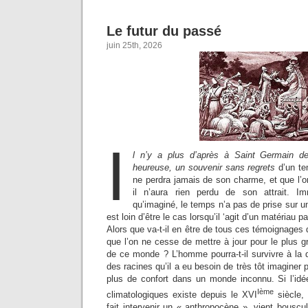
Le futur du passé
juin 25th, 2026
I
l n’y a plus d’après à Saint Germain d
heureuse, un souvenir sans regrets
d’un te
ne perdra jamais de son charme, et que l’on
il n’aura rien perdu de son attrait. I
qu’imaginé, le temps n’a pas de prise sur u
est loin d’être le cas lorsqu’il ‘agit d’un matériau pa
Alors que va-t-il en être de tous ces témoignages 
que l’on ne cesse de mettre à jour pour le plus 
de ce monde ? L’homme pourra-t-il survivre à la 
des racines qu’il a eu besoin de très tôt imaginer p
plus de confort dans un monde inconnu. Si l’id
Ième
climatologiques existe depuis le XVI
siècle,
fait intervenir un « anthropocène », vient bouscul