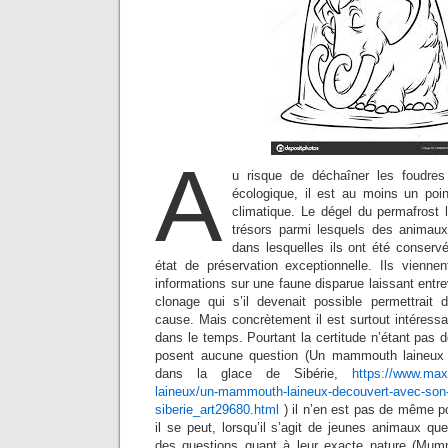
A
u risque de déchaîner les foudre
écologique, il est au moins un poin
climatique. Le dégel du permafrost 
trésors parmi lesquels des animaux
dans lesquelles ils ont été conserv
état de préservation exceptionnelle. Ils viennen
informations sur une faune disparue laissant entre
clonage qui s’il devenait possible permettrait d
cause. Mais concrètement il est surtout intéress
dans le temps. Pourtant la certitude n’étant pas 
posent aucune question (Un mammouth laineux
dans la glace de Sibérie,
https://www.ma
laineux/un-mammouth-laineux-decouvert-avec-son-
siberie_art29680.html
) il n’en est pas de même p
il se peut, lorsqu’il s’agit de jeunes animaux q
des questions quant à leur exacte nature (Mumm