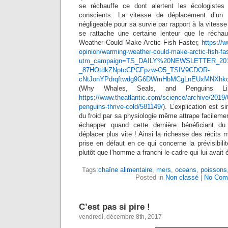
se réchauffe ce dont alertent les écologistes
conscients. La vitesse de déplacement d’un
négligeable pour sa survie par rapport à la vitesse
se rattache une certaine lenteur que le récha
Weather Could Make Arctic Fish Faster,
https://
opinion/warming-weather-could-make-arctic-fish-fa
utm_campaign=TS_DAILY%20NEWSLETTER_2019&
_87HOtdkZNptcCPCFpzw-O5_TSIV9CDOR-
cNtJonYPdrqftwdg9G6DWmHbMCgLnEUxMNXhk
(Why Whales, Seals, and Penguins Li
https://www.theatlantic.com/science/archive/2019
penguins-thrive-cold/581149/
). L’explication est s
du froid par sa physiologie même attrape facilemen
échapper quand cette dernière bénéficiant du
déplacer plus vite ! Ainsi la richesse des récits 
prise en défaut en ce qui concerne la prévisibili
plutôt que l’homme a franchi le cadre qui lui avait é
Tags:
chaîne alimentaire
,
mers
,
oceans
,
poissons
Posted in
Non classé
|
No Com
C’est pas si pire !
vendredi, décembre 8th, 2017