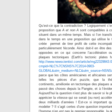
Qu’est-ce que la contradiction ? Logiquement c’
proposition que
A et non A
sont compatibles à co
situent dans un même temps. Mais si l’on transfo
dans le temps en une proposition qui utilise le
créée permet de tirer profit de cette incompatib
particulièrement féconde. Ainsi doit-il en être 
opposées en ce qui concerne l’accélération o
plaques tectoniques (Earth’s tectonic plates 
http://www.newscientist.com/article/mg22329843.
cmpid=NLC%7CNSNS%7C2014-0903-
GLOBAL&utm_medium=NLC&utm_source=NSNS&
parce que les côtes américaines et africaines se
telles les pièces d’un puzzle, que la th
continents, améliorée en tectonique des plaques avai
passé des choses depuis la Pangée, et à l’éviden
Aujourd’hui la question n’est plus de savoir si le
apprécier la vitesse qui se serait (ou non) accélé
deux milliards d’années ! Est-ce si important q
modeler ? Il s’agit certes d’une question import
l’homme n’en est pas le premier responsable, la q