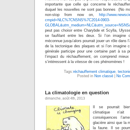
importante que celle qui concerne le réchauffe
duquel les nouvelles ne sont pas bonnes (No mo
non-stop from now on,
http://www.newsci
cmpid=NLC%7CNSNS%7C2014-0903-
GLOBAL&utm_medium=NLC&utm_source=NSNS&
peut pas choisir entre Charybde et Scylla, Ulyss
se faufilant entre les deux. Si l’on imagine 
méconnue jusqu’alors pourrait jouer un rôle dans 
de la tectonique des plaques et si l’on imagine 
générale participe pour une certaine part à sa p
l’impact du réchauffement, on comprend mieux p
s’intéressent à la vitesse de ces phénomènes !
Tags:
réchauffement climatique
,
tecton
Posted in
Non classé
|
No Com
La climatologie en question
dimanche, août 4th, 2013
Il se pourrait bi
climatique n’a
conséquences l’ame
glacière ainsi que la m
la faune. Il se pour