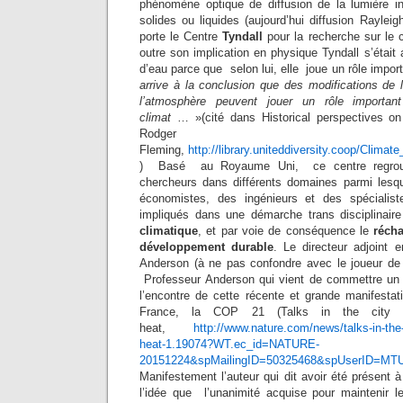
phénomène optique de diffusion de la lumière in
solides ou liquides (aujourd’hui diffusion Raylei
porte le Centre
Tyndall
pour la recherche sur le
outre son implication en physique Tyndall s’était 
d’eau parce que selon lui, elle joue un rôle impor
arrive à la conclusion que des modifications de 
l’atmosphère peuvent jouer un rôle importan
climat
… »(cité dans Historical perspectives o
Rodger
Fleming,
http://library.uniteddiversity.coop/Clim
) Basé au Royaume Uni, ce centre regroup
chercheurs dans différents domaines parmi lesqu
économistes, des ingénieurs et des spécialis
impliqués dans une démarche trans disciplinair
climatique
, et par voie de conséquence le
réch
développement durable
. Le directeur adjoint 
Anderson (à ne pas confondre avec le joueur de
Professeur Anderson qui vient de commettre un 
l’encontre de cette récente et grande manifestat
France, la COP 21 (Talks in the city o
heat,
http://www.nature.com/news/talks-in-the-
heat-1.19074?WT.ec_id=NATURE-
20151224&spMailingID=50325468&spUserID=M
Manifestement l’auteur qui dit avoir été présent 
l’idée que l’unanimité acquise pour maintenir l