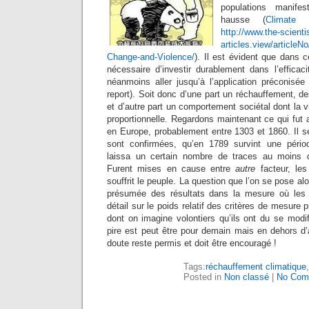
populations manife
hausse (
Climate 
http://www.the-scienti
articles.view/articleNo
Change-and-Violence/
). Il est évident que dans c
nécessaire d’investir durablement dans l’efficaci
néanmoins aller jusqu’à l’application préconisée
report). Soit donc d’une part un réchauffement, 
et d’autre part un comportement sociétal dont la 
proportionnelle. Regardons maintenant ce qui fut 
en Europe, probablement entre 1303 et 1860. Il s
sont confirmées, qu’en 1789 survint une périod
laissa un certain nombre de traces au moins d
Furent mises en cause entre
autre
facteur, les
souffrit le peuple. La question que l’on se pose al
présumée des résultats dans la mesure où les 
détail sur le poids relatif des critères de mesure 
dont on imagine volontiers qu’ils ont du se modi
pire est peut être pour demain mais en dehors d
doute reste permis et doit être encouragé !
Tags:
réchauffement climatique
Posted in
Non classé
|
No Com