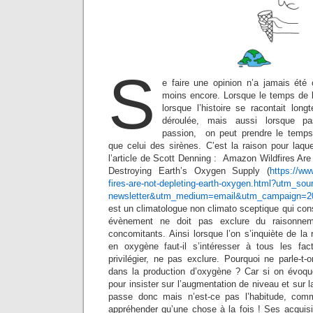
S
e faire une opinion n’a jamais été 
moins encore. Lorsque le temps de la
lorsque l’histoire se racontait lon
déroulée, mais aussi lorsque p
passion, on peut prendre le temps 
que celui des sirènes. C’est la raison pour laquel
l’article de Scott Denning : Amazon Wildfires Are 
Destroying Earth’s Oxygen Supply (
https://w
fires-are-not-depleting-earth-oxygen.html?utm_sou
newsletter&utm_medium=email&utm_campaign=20
est un climatologue non climato sceptique qui con
évènement ne doit pas exclure du raisonnem
concomitants. Ainsi lorsque l’on s’inquiète de la 
en oxygène faut-il s’intéresser à tous les f
privilégier, ne pas exclure. Pourquoi ne parle-t
dans la production d’oxygène ? Car si on évoqu
pour insister sur l’augmentation de niveau et sur 
passe donc mais n’est-ce pas l’habitude, com
appréhender qu’une chose à la fois ! Ses acquisi