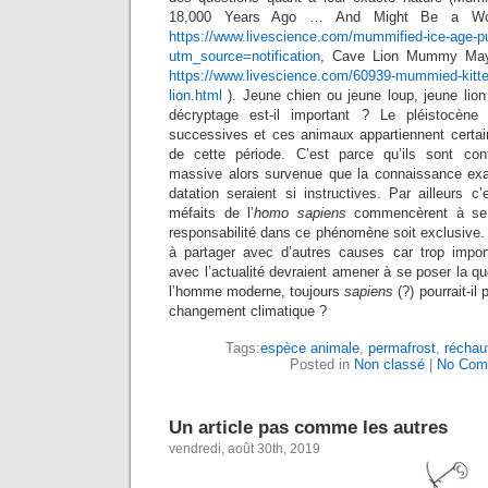
18,000 Years Ago … And Might Be a Wolf
https://www.livescience.com/mummified-ice-age-p
utm_source=notification
, Cave Lion Mummy May
https://www.livescience.com/60939-mummied-kitte
lion.html
). Jeune chien ou jeune loup, jeune lion
décryptage est-il important ? Le pléistocène 
successives et ces animaux appartiennent certain
de cette période. C’est parce qu’ils sont cont
massive alors survenue que la connaissance exa
datation seraient si instructives. Par ailleurs 
méfaits de l’
homo sapiens
commencèrent à se f
responsabilité dans ce phénomène soit exclusive. 
à partager avec d’autres causes car trop impo
avec l’actualité devraient amener à se poser la q
l’homme moderne, toujours
sapiens
(?) pourrait-il 
changement climatique ?
Tags:
espèce animale
,
permafrost
,
réchau
Posted in
Non classé
|
No Com
Un article pas comme les autres
vendredi, août 30th, 2019