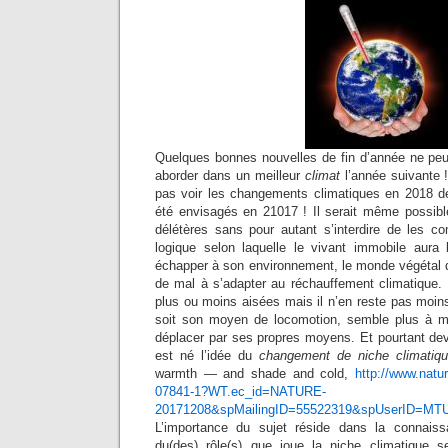
Quelques bonnes nouvelles de fin d’année ne peu
aborder dans un meilleur
climat
l’année suivante !
pas voir les changements climatiques en 2018 d
été envisagés en 21017 ! Il serait même possible
délétères sans pour autant s’interdire de les co
logique selon laquelle le vivant immobile aura 
échapper à son environnement, le monde végétal d
de mal à s’adapter au réchauffement climatique. 
plus ou moins aisées mais il n’en reste pas moins
soit son moyen de locomotion, semble plus à 
déplacer par ses propres moyens. Et pourtant dev
est né l’idée du
changement de niche climatiq
warmth — and shade and cold,
http://www.natu
07841-1?WT.ec_id=NATURE-
20171208&spMailingID=55522319&spUserID=
L’importance du sujet réside dans la connaissa
du(des) rôle(s) que joue la niche climatique 