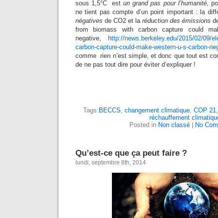
sous 1,5°C est
un grand pas pour l’humanité,
po
ne tient pas compte d’un point important : la diff
négatives
de CO2 et la
réduction des émissions
de
from biomass with carbon capture could ma
negative,
http://news.berkeley.edu/2015/02/09/el
carbon-capture-could-make-western-u-s-carbon-neg
comme rien n’est simple, et donc que tout est co
de ne pas tout dire pour éviter d’expliquer !
Tags:
BECCS
,
changement climatique
,
COP 21
réchauffement climatiqu
Posted in
Non classé
|
No Com
Qu’est-ce que ça peut faire ?
lundi, septembre 8th, 2014