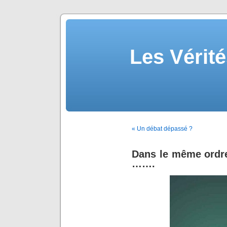
Les Vérité
« Un débat dépassé ?
Dans le même ordr
…….