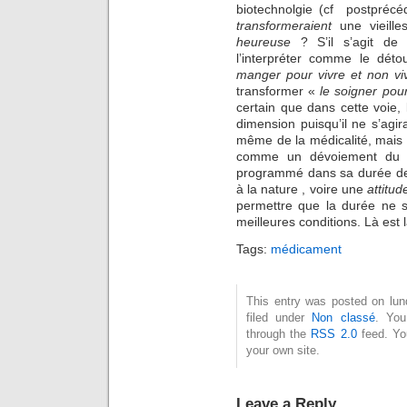
biotechnolgie (cf postprécé
transformeraient
une vieill
heureuse
? S’il s’agit de s
l’interpréter comme le déto
manger pour vivre et non v
transformer «
le soigner pou
certain que dans cette voie,
dimension puisqu’il ne s’agir
même de la médicalité, mais d
comme un dévoiement du 
programmé dans sa durée de v
à la nature , voire une
attitud
permettre que la durée ne 
meilleures conditions. Là est 
Tags:
médicament
This entry was posted on lun
filed under
Non classé
. You
through the
RSS 2.0
feed. Y
your own site.
Leave a Reply