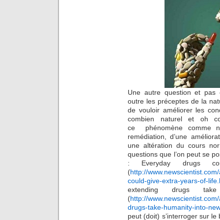
Une autre question et pas 
outre les préceptes de la nat
de vouloir améliorer les co
combien naturel et oh co
ce phénomène comme natur
remédiation, d’une améliora
une altération du cours no
questions que l’on peut se pos
: Everyday drugs co
(
http://www.newscientist.com
could-give-extra-years-of-lif
extending drugs take
(
http://www.newscientist.com
drugs-take-humanity-into-new
peut (doit) s’interroger sur l