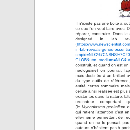
Il n’existe pas une boite à ou
ce que l’on veut faire avec. 
réparer, construire. Dans le d
designed in lab rev
(
https://www.newscientist.com/
in-lab-reveals-genes-essential
cmpid=NLC%7CNSNS%7C201
GLOB&utm_medium=NLC&ut
construit, et quand on est un 
néologisme) on pourrait l’a
mais destinée à un brillant a
du type outils de référence
entité certes sommaire mais
cellule ainsi réalisée est plu
existantes dans la nature. E
ordinateur comportant 
(le
Mycoplasma genitalium
en
qui retient l’attention c’est e
elle-même permettant de rec
quand on ne le pensait pas 
auteurs n’hésitent pas à par