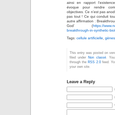
ainsi en rapport
l’existen
évoque pour rendre compt
objectives. Ce n’est pas anodi
pas tout ! Ce qui conduit to
autre affirmation : Breakthrou
God’ (
https://www.
breakthrough-in-synthetic-bio
Tags:
cellule artificielle
,
gènes
This entry was posted on vend
filed under
Non classé
. You
through the
RSS 2.0
feed. Y
your own site.
Leave a Reply