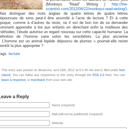
(Monkeys “Read” Writing |
http://the-
scientist.com/2012/04/12/monkeys-read-writing/)
.
Mais distinguer des mots anglais de quatre lettres de quatre lettres
dépourvues de sens peut-il être assimilé à l’acte de lecture ? Et à cette
époque, comme à d’autres du reste, où il est de bon ton de se demander
comment apprendre à lire aux enfants en dénichant enfin la meilleure des
éthodes, l’étude autorise un regard nouveau sur cette capacité humaine. La
définition de l’homme varie selon les sensibilités. La plus ancienne
« L’homme est un animal bipède dépourvu de plumes » pourrait-elle rester
ientôt la plus appropriée ?
Tags:
lecture
This entry was posted on dimanche, avril 15th, 2012 at 9 h 46 min and is filed under
Non
classé
. You can follow any responses to this entry through the
RSS 2.0
feed. You can
leave a response
, or
trackback
from your own site.
Leave a Reply
Name (required)
Mail (will not be published) (required)
Website