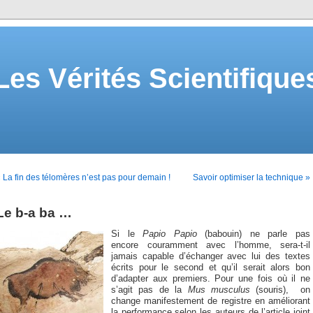
Les Vérités Scientifique
 La fin des télomères n’est pas pour demain !
Savoir optimiser la technique »
Le b-a ba …
Si le
Papio Papio
(babouin) ne parle pas
encore couramment avec l’homme, sera-t-il
jamais capable d’échanger avec lui des textes
écrits pour le second et qu’il serait alors bon
d’adapter aux premiers. Pour une fois où il ne
s’agit pas de la
Mus musculus
(souris), on
change manifestement de registre en améliorant
la performance selon les auteurs de l’article joint