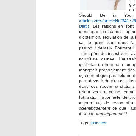
gra
en 
Should Be in You
articles.view/articleNo/34172
Diet/)
. Les raisons en sont
unes que les autres : quantit
d’obtention, régulation de la 
car le grand saut dans l’ar
pas pour demain. Pourtant i
une période insectivore av
nourriture carnée. L’austr
qu’il était un homme, mais qu
mangeait probablement des i
également que parallèlement à 
pour devenir de plus en plus 
dans ces recommandations 
retour vers le passé, comme
l’utilisation rationnelle de 
aujourd’hui, de reconnaîtr
scientifiquement
ce que l’aus
doute »
empiriquement
!
Tags:
insectes