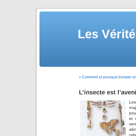
Les Vérité
« Comment et pourquoi tromper un
L’insecte est l’ave
Les
ma
pou
et 
sem
ali
rat