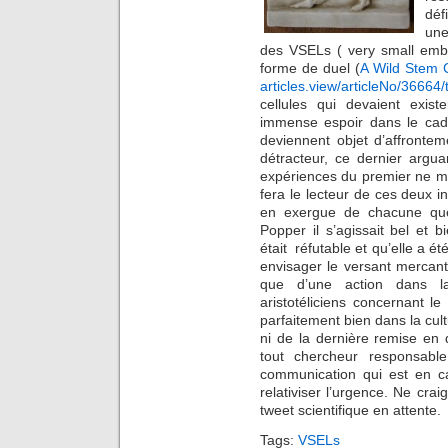
déf
une
des VSELs ( very small embr
forme de duel (
A Wild Stem C
articles.view/articleNo/36664/
cellules qui devaient exist
immense espoir dans le cadr
deviennent objet d’affrontem
détracteur, ce dernier argua
expériences du premier ne m
fera le lecteur de ces deux 
en exergue de chacune que 
Popper il s’agissait bel et bi
était réfutable et qu’elle a é
envisager le versant mercantil
que d’une action dans la 
aristotéliciens concernant le
parfaitement bien dans la cul
ni de la dernière remise en
tout chercheur responsabl
communication qui est en ca
relativiser l’urgence. Ne cra
tweet scientifique en attente.
Tags:
VSELs