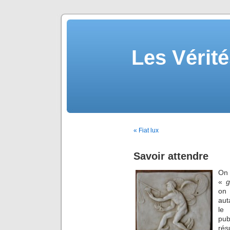
Les Vérité
« Fiat lux
Savoir attendre
On
«
g
on 
aut
le
pub
ré