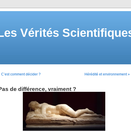
Les Vérités Scientifique
 C’est comment décider ?
Hérédité et environnement »
Pas de différence, vraiment ?