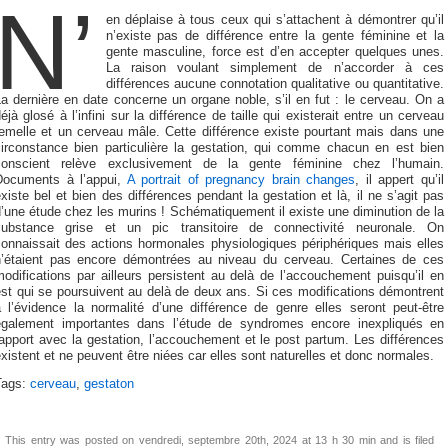
N’
en déplaise à tous ceux qui s’attachent à démontrer qu’il
n’existe pas de différence entre la gente féminine et la
gente masculine, force est d’en accepter quelques unes.
La raison voulant simplement de n’accorder à ces
différences aucune connotation qualitative ou quantitative.
a dernière en date concerne un organe noble, s’il en fut : le cerveau. On a
éjà glosé à l’infini sur la différence de taille qui existerait entre un cerveau
femelle et un cerveau mâle. Cette différence existe pourtant mais dans une
circonstance bien particulière la gestation, qui comme chacun en est bien
conscient relève exclusivement de la gente féminine chez l’humain.
Documents à l’appui,
A portrait of pregnancy brain changes
, il appert qu’il
xiste bel et bien des différences pendant la gestation et là, il ne s’agit pas
’une étude chez les murins ! Schématiquement il existe une diminution de la
substance grise et un pic transitoire de connectivité neuronale. On
connaissait des actions hormonales physiologiques périphériques mais elles
n’étaient pas encore démontrées au niveau du cerveau. Certaines de ces
odifications par ailleurs persistent au delà de l’accouchement puisqu’il en
st qui se poursuivent au delà de deux ans. Si ces modifications démontrent
à l’évidence la normalité d’une différence de genre elles seront peut-être
également importantes dans l’étude de syndromes encore inexpliqués en
apport avec la gestation, l’accouchement et le post partum. Les différences
xistent et ne peuvent être niées car elles sont naturelles et donc normales.
Tags:
cerveau
,
gestaton
This entry was posted on vendredi, septembre 20th, 2024 at 13 h 30 min and is filed