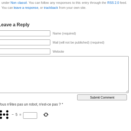
under
Non classé
. You can follow any responses to this entry through the
RSS 2.0
feed.
You can
leave a response
, or
trackback
from your own site.
Leave a Reply
Name (required)
Mail (will not be published) (required)
Website
ous n'êtes pas un robot, n'est-ce pas ?
*
−
5
=