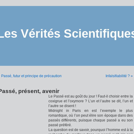
Les Vérités Scientifique
 Passé, futur et principe de précaution
Infalsifiabilité ? »
Passé, présent, avenir
Le Passé est au goût du jour ! Faut-il choisir entre la
coxigrue et l’oxymore ? L’un et l’autre se dit, l’un et
l’autre se disent !
Midnight in Paris en est l’exemple le plus
romantique, où l’on peut élire son époque dans des
passés différents, puisque chaque passé a eu son
passé préféré.
La question est de savoir, pourquoi l’homme est à la