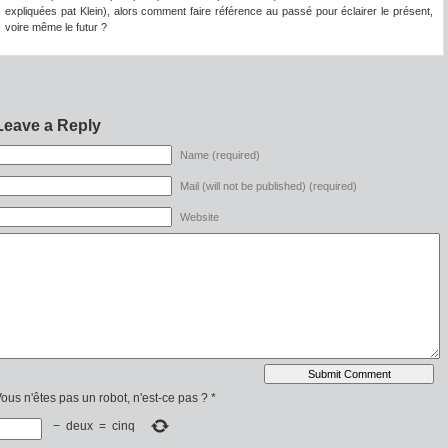
expliquées pat Klein), alors comment faire référence au passé pour éclairer le présent,
voire même le futur ?
Leave a Reply
Name (required)
Mail (will not be published) (required)
Website
ous n'êtes pas un robot, n'est-ce pas ?
*
−
deux
=
cinq