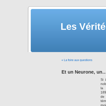
Les Vérité
« La foire aux questions
Et un Neurone, un…
Si
nob
la 
189
de 
tém
moi