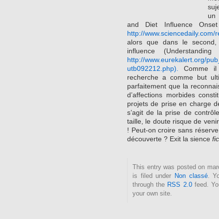
suj
un 
and Diet Influence Onse
http://www.sciencedaily.com
alors que dans le second,
influence (Understanding
http://www.eurekalert.org/pu
utb092212.php).
Comme il 
recherche a comme but ult
parfaitement que la reconna
d’affections morbides const
projets de prise en charge de
s’agit de la prise de contrô
taille, le doute risque de veni
! Peut-on croire sans réserve
découverte ? Exit la sience
fi
This entry was posted on mar
is filed under
Non classé
. Y
through the
RSS 2.0
feed. Y
your own site.