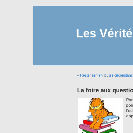
Les Vérité
« Rester zen en toutes circonstan
La foire aux questi
Par
po
l’é
a