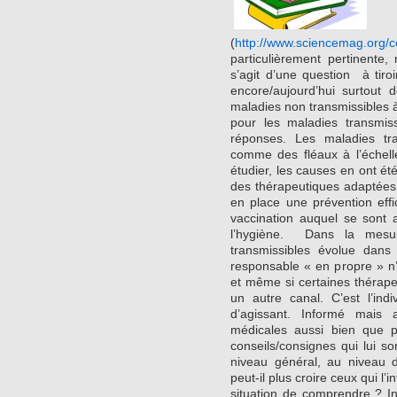
(
http://www.sciencemag.org/
particulièrement pertinente,
s’agit d’une question à tiroir
encore/aujourd’hui surtout
maladies non transmissibles à
pour les maladies transmiss
réponses. Les maladies tra
comme des fléaux à l’échelle
étudier, les causes en ont é
des thérapeutiques adaptées. 
en place une prévention eff
vaccination auquel se sont 
l’hygiène. Dans la mesu
transmissibles évolue dan
responsable « en propre » n’
et même si certaines thérape
un autre canal. C’est l’ind
d’agissant. Informé mais a
médicales aussi bien que po
conseils/consignes qui lui s
niveau général, au niveau de
peut-il plus croire ceux qui l’
situation de comprendre ? In