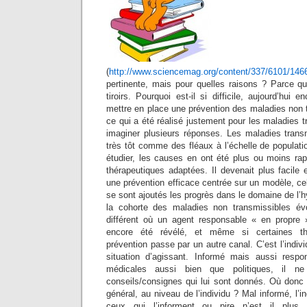
(
http://www.sciencemag.org/content/337/6101/146
pertinente, mais pour quelles raisons ? Parce qu
tiroirs. Pourquoi est-il si difficile, aujourd’hui e
mettre en place une prévention des maladies non 
ce qui a été réalisé justement pour les maladies t
imaginer plusieurs réponses. Les maladies trans
très tôt comme des fléaux à l’échelle de populatio
étudier, les causes en ont été plus ou moins r
thérapeutiques adaptées. Il devenait plus facile
une prévention efficace centrée sur un modèle, cel
se sont ajoutés les progrès dans le domaine de l
la cohorte des maladies non transmissibles é
différent où un agent responsable « en propre 
encore été révélé, et même si certaines thé
prévention passe par un autre canal. C’est l’indiv
situation d’agissant. Informé mais aussi respon
médicales aussi bien que politiques, il ne
conseils/consignes qui lui sont donnés. Où donc s
général, au niveau de l’individu ? Mal informé, l’in
ceux qui l’informent ou pire n’est il plus