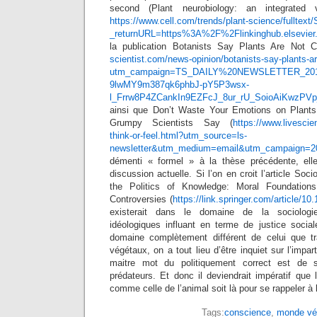
second (Plant neurobiology: an integrated 
https://www.cell.com/trends/plant-science/fulltex
_returnURL=https%3A%2F%2Flinkinghub.elsevi
la publication Botanists Say Plants Are Not C
scientist.com/news-opinion/botanists-say-plants-
utm_campaign=TS_DAILY%20NEWSLETTER_2019&
9lwMY9m387qk6phbJ-pY5P3wsx-
l_Frrw8P4ZCankIn9EZFcJ_8ur_rU_SoioAiKwzP
ainsi que Don’t Waste Your Emotions on Plant
Grumpy Scientists Say (
https://www.livesci
think-or-feel.html?utm_source=ls-
newsletter&utm_medium=email&utm_campaign=20
démenti « formel » à la thèse précédente, elle
discussion actuelle. Si l’on en croit l’article So
the Politics of Knowledge: Moral Foundations
Controversies (
https://link.springer.com/article/1
existerait dans le domaine de la sociolog
idéologiques influant en terme de justice social
domaine complètement différent de celui que tra
végétaux, on a tout lieu d’être inquiet sur l’impart
maitre mot du politiquement correct est de
prédateurs. Et donc il deviendrait impératif que
comme celle de l’animal soit là pour se rappeler à
Tags:
conscience
,
monde vé