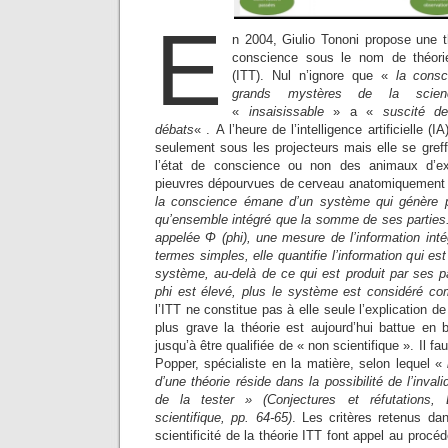
E
n 2004, Giulio Tononi propose une 
conscience sous le nom de théorie 
(ITT). Nul n’ignore que «
la consc
grands mystères de la scien
«
insaisissable
» a «
suscité d
débats
« . A l’heure de l’intelligence artificielle (
seulement sous les projecteurs mais elle se gref
l’état de conscience ou non des animaux d’e
pieuvres dépourvues de cerveau anatomiquement 
la conscience émane d’un système qui génère pl
qu’ensemble intégré que la somme de ses parties.
appelée Φ (phi), une mesure de l’information in
termes simples, elle quantifie l’information qui e
système, au-delà de ce qui est produit par ses par
phi est élevé, plus le système est considéré c
l’ITT ne constitue pas à elle seule l’explication d
plus grave la théorie est aujourd’hui battue en
jusqu’à être qualifiée de « non scientifique ». Il fa
Popper, spécialiste en la matière, selon lequel «
d’une théorie réside dans la possibilité de l’invali
de la tester » (
Conjectures et réfutations,
scientifiqu
e, pp. 64-65)
. Les critères retenus dan
scientificité de la théorie ITT font appel au procéd