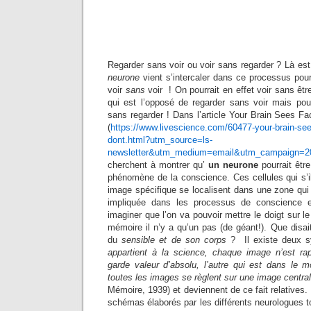
Regarder sans voir ou voir sans regarder ? Là est 
neurone
vient s’intercaler dans ce processus pour 
voir
sans
voir
! On pourrait en effet voir sans êtr
qui est l’opposé de regarder sans voir mais pour
sans regarder ! Dans l’article Your Brain Sees 
(
https://www.livescience.com/60477-your-brain-se
dont.html?utm_source=ls-
newsletter&utm_medium=email&utm_campaign=20
cherchent à montrer qu’
un neurone
pourrait êtr
phénomène de la conscience. Ces cellules qui s’il
image spécifique se localisent dans une zone qu
impliquée dans les processus de conscience e
imaginer que l’on va pouvoir mettre le doigt sur le
mémoire il n’y a qu’un pas (de géant!). Que disai
du
sensible et de son corps
? Il existe deux 
appartient à la science, chaque image n’est ra
garde valeur d’absolu, l’autre qui est dans le
toutes les images se règlent sur une image central
Mémoire, 1939) et deviennent de ce fait relatives. 
schémas élaborés par les différents neurologues t