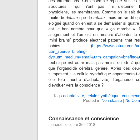
des informations. Cet ensemble repose sur les q
structures qui n’ont pas fini d’étonner bi
physiciens, les membranes. Comme on le sait de
facile de
défaire
que de
refaire,
mais on se dit qu
éloigné quand on en est à se demander si quatre 
est le bon nombre pour que « ça marche ». Pl
allègrement et l’on est en mesure d’aborder le 
‘mini brains’ produce electrical patterns that r
babies (
https://www.nature.com/ar
utm_source=briefing-
dy&utm_medium=email&utm_campaign=briefing&
technique est autre mais pas moins sujette à q
que l’organoïde cérébral génère. Après ces deu
s’imposent : la cellule synthétique appartiendra-t
elle fera montre d’adaptativité, l’organoïde c
d’évoluer vers la conscience ?
Tags:
adaptativité
,
celule synthétique
,
conscien
Posted in
Non classé
|
No Com
Connaissance et conscience
mercredi, octobre 3rd, 2018