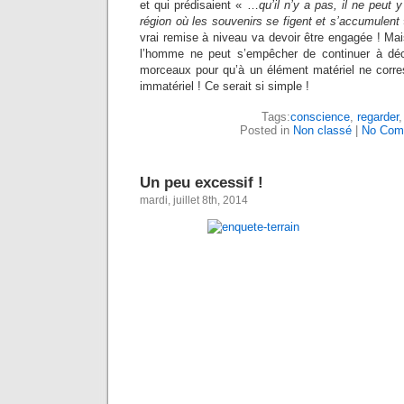
et qui prédisaient « …
qu’il n’y a pas, il ne peut
région où les souvenirs se figent et s’accumulent
vrai remise à niveau va devoir être engagée ! Mais
l’homme ne peut s’empêcher de continuer à d
morceaux pour qu’à un élément matériel ne corr
immatériel ! Ce serait si simple !
Tags:
conscience
,
regarder
Posted in
Non classé
|
No Com
Un peu excessif !
mardi, juillet 8th, 2014