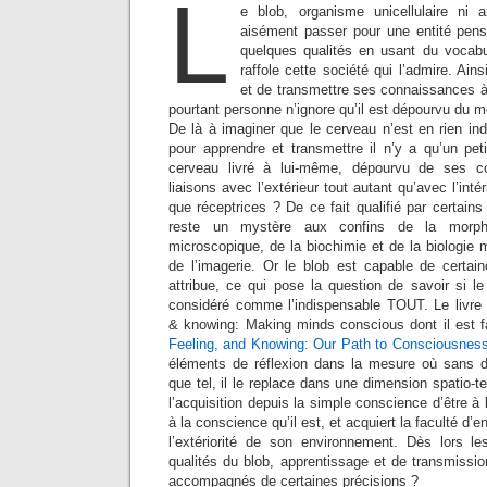
L
e blob, organisme unicellulaire ni a
aisément passer pour une entité pensa
quelques qualités en usant du vocabu
raffole cette société qui l’admire. Ains
et de transmettre ses connaissances à 
pourtant personne n’ignore qu’il est dépourvu du
De là à imaginer que le cerveau n’est en rien in
pour apprendre et transmettre il n’y a qu’un pet
cerveau livré à lui-même, dépourvu de ses c
liaisons avec l’extérieur tout autant qu’avec l’inté
que réceptrices ? De ce fait qualifié par certains
reste un mystère aux confins de la morpho
microscopique, de la biochimie et de la biologie m
de l’imagerie. Or le blob est capable de certain
attribue, ce qui pose la question de savoir si le
considéré comme l’indispensable TOUT. Le livre
& knowing: Making minds conscious dont il est fa
Feeling, and Knowing: Our Path to Consciousnes
éléments de réflexion dans la mesure où sans dé
que tel, il le replace dans une dimension spatio-t
l’acquisition depuis la simple conscience d’être à 
à la conscience qu’il est, et acquiert la faculté d’e
l’extériorité de son environnement. Dès lors le
qualités du blob, apprentissage et de transmission
accompagnés de certaines précisions ?