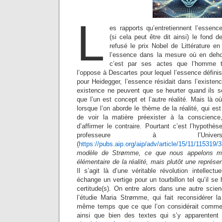
L
es rapports qu’entretiennent l’essence
(si cela peut être dit ainsi) le fond
refusé le prix Nobel de Littérature e
l’essence dans la mesure où en dehor
c’est par ses actes que l’homme t
l’oppose à Descartes pour lequel l’essence définis
pour Heidegger, l’essence résidait dans l’existen
existence ne peuvent que se heurter quand ils se
que l’un est concept et l’autre réalité. Mais là o
lorsque l’on aborde le thème de la réalité, qui est
de voir la matière préexister à la conscience
d’affirmer le contraire. Pourtant c’est l’hypoth
professeure à l’Univers
(
https://pubs.aip.org/aip/adv/article/15/11/115319
modèle de Strømme, ce que nous appelons mat
élémentaire de la réalité, mais plutôt une représen
Il s’agit là d’une véritable révolution intellectu
échange un vertige pour un tourbillon tel qu’il se
certitude(s). On entre alors dans une autre scien
l’étudie Maria Strømme, qui fait reconsidérer la
même temps que ce que l’on considérait comme m
ainsi que bien des textes qui s’y apparentent 