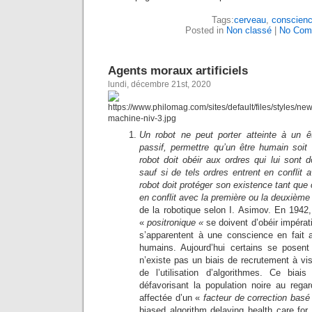
Tags:
cerveau
,
conscien
Posted in
Non classé
|
No Com
Agents moraux artificiels
lundi, décembre 21st, 2020
Un robot ne peut porter atteinte à un ê
passif, permettre qu’un être humain soi
robot doit obéir aux ordres qui lui sont 
sauf si de tels ordres entrent en conflit 
robot doit protéger son existence tant que 
en conflit avec la première ou la deuxième 
de la robotique selon I. Asimov. En 1942,
«
positronique «
se doivent d’obéir impérat
s’apparentent à une conscience en fait 
humains. Aujourd’hui certains se posent 
n’existe pas un biais de recrutement à vi
de l’utilisation d’algorithmes. Ce biai
défavorisant la population noire au rega
affectée d’un «
facteur de correction basé
biased algorithm delaying health care for