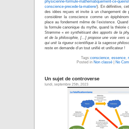
physicienne-formule-mathematiquement-ce-queinste
conscience-precede-la-matiere/
). En définitive, c
des idées reçues et invite à un changement de p
considérer la conscience comme un épiphénomè
place au fondement même de l’existence. Quand l
la formule canonique du mythe, quand la théorie du
Strømme «
en synthétisant des apports de la ph
et de la philosophie, […] propose une voie vers 
qui unit la rigueur scientifique à la sagesse philo
reste en demande d’un tout unifié et unificateur !
Tags:
conscience
,
essence
,
Posted in
Non classé
|
No Com
Un sujet de controverse
lundi, septembre 25th, 2023