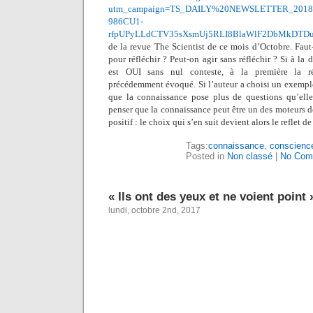
utm_campaign=TS_DAILY%20NEWSLETTER_2018&u
986CU1-
rfpUPyLLdCTV35sXsmUj5RLI8BlaWlF2DbMkDTDu
de la revue The Scientist de ce mois d’Octobre. Faut-
pour réfléchir ? Peut-on agir sans réfléchir ? Si à la
est OUI sans nul conteste, à la première la r
précédemment évoqué. Si l’auteur a choisi un exemple,
que la connaissance pose plus de questions qu’elle
penser que la connaissance peut être un des moteurs d
positif : le choix qui s’en suit devient alors le reflet d
Tags:
connaissance
,
conscienc
Posted in
Non classé
|
No Com
« Ils ont des yeux et ne voient point 
lundi, octobre 2nd, 2017