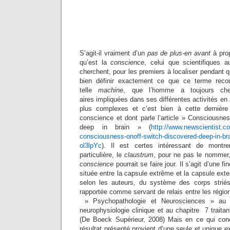
S’agit-il vraiment d’un
pas de plus-en avant
à prop
qu’est la
conscience
, celui que scientifiques 
cherchent, pour les premiers à localiser pendant
bien définir exactement ce que ce terme reco
telle
machine
, que l’homme a toujours ch
aires impliquées dans ses différentes activités en
plus complexes et c’est bien à cette dernière 
conscience et dont parle l’article » Consciousne
deep in brain » (
http://www.newscientist.c
consciousness-onoff-switch-discovered-deep-in-bra
ol3lpYc
). Il est certes intéressant de montre
particulière, le
claustrum
, pour ne pas le nommer,
conscience
pourrait se faire jour. Il s’agit d’une 
située entre la capsule extrême et la capsule exte
selon les auteurs, du système des corps striés
rapportée comme servant de relais entre les région
» Psychopathologie et Neurosciences » au c
neurophysiologie clinique et au chapitre 7 traitan
(De Boeck Supérieur, 2008) Mais en ce qui conce
résultat présenté provient d’une seule et unique 