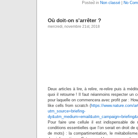
Posted in
Non classé
|
No Com
Où doit-on s’arrêter ?
mercredi, novembre 21st, 2018
Deux articles à lire, à relire, re-relire puis à méd
quoi il retourne ! Il faut néanmoins respecter un ce
pour laquelle on commencera avec profit par : How b
like cells from scratch (
https://www.nature.com/ar
utm_source=briefing-
dy&utm_medium=email&utm_campaign=briefing&
Pour faire une cellule il est indispensable de
conditions essentielles que l’on serait en droit de q
de mots) : la compartimentation, le métabolisme,