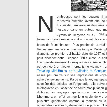
N
ombreuses sont les oeuvres ima
terrestres humains avant que ceux
Lucien de Samosate au deuxième si
l’espace dans un bateau que me
ème
Cyrano de Bergerac au XVII
si
bateau à moins que ce ne soit un boulet de canon, 
baron de Münchhausen. Plus proche de la réal
Vernes met en scène une fusée que Méliès plan
d’argent. Le premier vol habité date de 1957 et 
pour décéder dans l’espace. Puis c’est le c
l’homme de seulement quelques mois. Aujourd’hu
est confiée à un nouvel « organisme vivant » , u
Traveling Mini-Brains on a Mission to Conque
assez peu prolixe sur ses impressions de voyage
riche d’enseignements. Parce que le voyage spatial
accéléré des cellules de l’organoïde, elle servent
microgravité en l’absence de toute manipulation gé
d’utiliser les voyages spatiaux comme incuba
L’homme a en effet un trop long cycle de vie po
plusieurs générations comme la mouche ou la
organoïdes cérébraux, deviennent de plus en plus