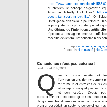
https://www.nature.com/articles/d41586-0
qu’intervient le concept d’algorithme é
Algorithm Actually Look Like?,
https:
does-a-fair-algorithm-look-like/
). Or l’alg
l’intelligence artificielle, a pour finalité un
le plus juste, voire plus juste que celui q
Une
éthique de l’intelligence artificielle
répondre à des agents moraux artificiel
machine deviendrait responsable mais co
Tags:
conscience
,
éthique
,
Posted in
Non classé
|
No Com
Conscience n’est pas science !
jeudi, juillet 11th, 2019
Q
ue le monde végétal ait l
l’environnement, rien ne semple pl
vit et meurt et entre ces deux extr
et se reproduire quelques soit la 
et son espèce. Depuis peu 
particulièrement le neurobiologiste s’est emparé d
de gommer les différences avec le monde ani
premier possédait un système sensoriel qui n’ava