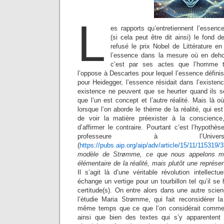
L
es rapports qu’entretiennent l’essence
(si cela peut être dit ainsi) le fond
refusé le prix Nobel de Littérature e
l’essence dans la mesure où en dehor
c’est par ses actes que l’homme t
l’oppose à Descartes pour lequel l’essence définis
pour Heidegger, l’essence résidait dans l’existen
existence ne peuvent que se heurter quand ils se
que l’un est concept et l’autre réalité. Mais là o
lorsque l’on aborde le thème de la réalité, qui est
de voir la matière préexister à la conscience
d’affirmer le contraire. Pourtant c’est l’hypoth
professeure à l’Univers
(
https://pubs.aip.org/aip/adv/article/15/11/115319
modèle de Strømme, ce que nous appelons mat
élémentaire de la réalité, mais plutôt une représen
Il s’agit là d’une véritable révolution intellectu
échange un vertige pour un tourbillon tel qu’il se
certitude(s). On entre alors dans une autre scien
l’étudie Maria Strømme, qui fait reconsidérer la
même temps que ce que l’on considérait comme m
ainsi que bien des textes qui s’y apparentent 