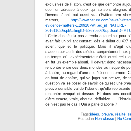
exclusives de Platon, c’est ce que démontre aujou
que l’on adresse à ceux qui se sont éloignés d
l’inverse étant tout aussi vrai (Twitterstorm sh
matters,
http://www.nature.com/news/twitter
evidence-matters-1.20910?WT.ec_id=NATURE-
20161103&spMailingID=52679502&spUserID=
! Cette dualité n’a pas attendu aujourd’hui pour
avait fait un brillant constat dés le début du XX° si
scientifique et le politique. Mais il s’agit 
s’accentuer au fil des siècles conjointement aux p
un temps où l’expérimentateur était aussi celui qu
en fut un exemple abouti. Il devrait donc nécessa
rencontre entre ces deux mondes au risque de por
à l’autre, au regard d’une société non informée. C’
en bout de chaîne, qui va juger sur preuve, de te
question va se poser de savoir ce qu’est une
pre
preuve sensible valide l’idée et qu’elle représente
rencontre évoqué ci dessus. Et dans ces condit
d’être exacte, vraie, aboutie, définitive …. L’histo
ce n’est pas le cas ! Qui a parlé d’aporie ?
Tags:
idées
,
preuve
,
réalité
,
s
Posted in
Non classé
|
No Com