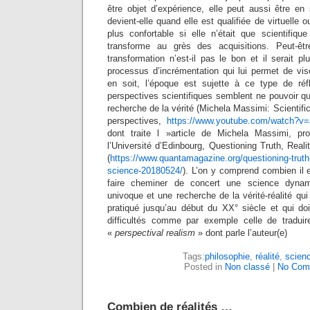
être objet d’expérience, elle peut aussi être en
devient-elle quand elle est qualifiée de virtuelle 
plus confortable si elle n’était que scientifiqu
transforme au grès des acquisitions. Peut-êt
transformation n’est-il pas le bon et il serait pl
processus d’incrémentation qui lui permet de vis
en soit, l’époque est sujette à ce type de réf
perspectives scientifiques semblent ne pouvoir qu
recherche de la vérité (Michela Massimi: Scientific
perspectives,
https://www.youtube.com/watch?
dont traite l »article de Michela Massimi, pr
l’Université d’Edinbourg, Questioning Truth, Real
(
https://www.quantamagazine.org/questioning-truth-r
science-20180524/
). L’on y comprend combien il e
faire cheminer de concert une science dynam
univoque et une recherche de la vérité-réalité qui 
pratiqué jusqu’au début du XX° siècle et qui doi
difficultés comme par exemple celle de tradu
«
perspectival realism
» dont parle l’auteur(e)
Tags:
philosophie
,
réalité
,
scien
Posted in
Non classé
|
No Com
Combien de réalités …