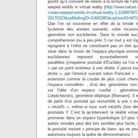
positif qu’il convient de retenir à la lecture de l’a
warped worlds in virtual reality (
http://www.natur
create-warped-worlds-in-virtual-reality-1.21689?
20170323&spMailingID=53682983&spUserID=
Que l’on se souvienne en effet de la timide in
lycéenne des années soixante, cette incurs
géométrie non euclidienne. Dans le monde eucli
compréhension (ou à peu près !) car tout y est
lo
rejoignent à l’infini ne constituent pas un réel
situe dans la vision de l’espace physique envir
euclidiennes reposent essentiellement
parallèles (cinquième postulat d’Euclide) où l’on 
«
par un point extérieur à une droite, il passe to
droi
te », par l’énoncé suivant selon Poincaré «
l
extension comme la courbe de plus court chemin
l’espace considéré
« , d’où des géométries non 
sur l’idée d’un espace courbe : géométrie 
Lobatchevski), géométrie elliptique (Riemann). Il 
de partir d’un postulat qui ressemble à une «
év
«
intuitifs »
, même si tous sont intuitifs (non dém
postulats !! C’est là qu’intervient la réalité virt
promener dans un espace hyperbolique (cf plus h
autres mondes peut dés lors sembler plus facile, 
le postulat restant « p
rincipe de base, qui ne pe
autorisera toujours la quête de démonstrations !