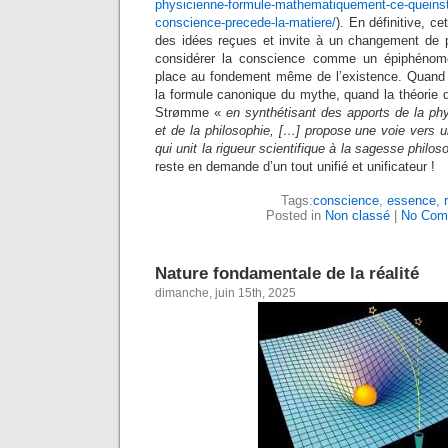
physicienne-formule-mathematiquement-ce-queinste
conscience-precede-la-matiere/
). En définitive, c
des idées reçues et invite à un changement de p
considérer la conscience comme un épiphénomè
place au fondement même de l’existence. Quand l
la formule canonique du mythe, quand la théorie du
Strømme «
en synthétisant des apports de la ph
et de la philosophie, […] propose une voie vers 
qui unit la rigueur scientifique à la sagesse philo
reste en demande d’un tout unifié et unificateur !
Tags:
conscience
,
essence
,
Posted in
Non classé
|
No Com
Nature fondamentale de la réalité
dimanche, juin 15th, 2025