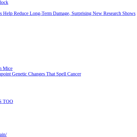
clock
ytes Help Reduce Long-Term Damage, Surprising New Research Shows
in Mice
npoint Genetic Changes That Spell Cancer
S TOO
ain/