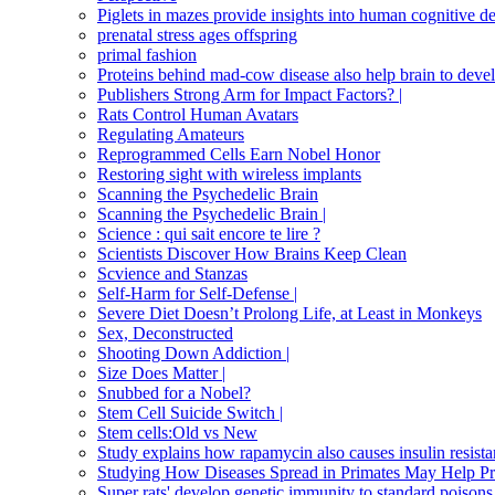
Piglets in mazes provide insights into human cognitive 
prenatal stress ages offspring
primal fashion
Proteins behind mad-cow disease also help brain to deve
Publishers Strong Arm for Impact Factors? |
Rats Control Human Avatars
Regulating Amateurs
Reprogrammed Cells Earn Nobel Honor
Restoring sight with wireless implants
Scanning the Psychedelic Brain
Scanning the Psychedelic Brain |
Science : qui sait encore te lire ?
Scientists Discover How Brains Keep Clean
Scvience and Stanzas
Self-Harm for Self-Defense |
Severe Diet Doesn’t Prolong Life, at Least in Monkeys
Sex, Deconstructed
Shooting Down Addiction |
Size Does Matter |
Snubbed for a Nobel?
Stem Cell Suicide Switch |
Stem cells:Old vs New
Study explains how rapamycin also causes insulin resist
Studying How Diseases Spread in Primates May Help Pr
Super rats' develop genetic immunity to standard poisons