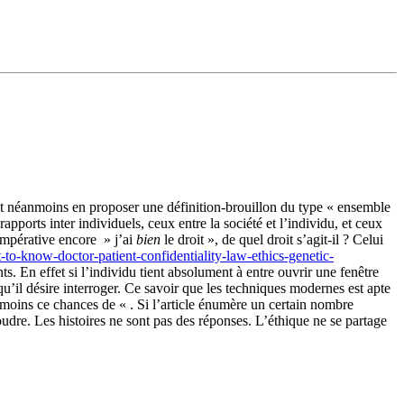
it néanmoins en proposer une définition-brouillon du type « ensemble
orts inter individuels, ceux entre la société et l’individu, et ceux
 impérative encore » j’ai
bien
le droit », de quel droit s’agit-il ? Celui
t-to-know-doctor-patient-confidentiality-law-ethics-genetic-
ts. En effet si l’individu tient absolument à entre ouvrir une fenêtre
qu’il désire interroger. Ce savoir que les techniques modernes est apte
u moins ce chances de « . Si l’article énumère un certain nombre
soudre. Les histoires ne sont pas des réponses. L’éthique ne se partage