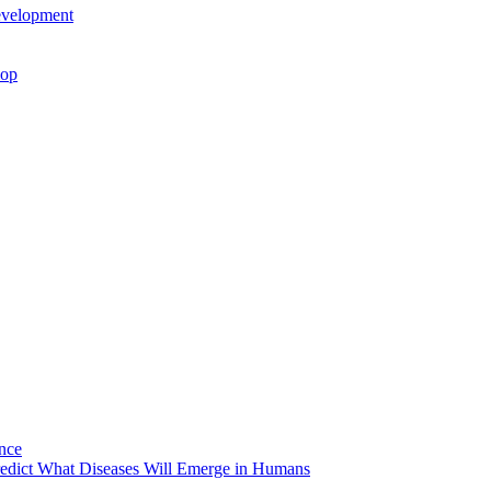
development
lop
ance
edict What Diseases Will Emerge in Humans