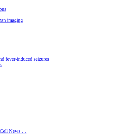
upus
aman imaging
nd fever-induced seizures
ls
m Cell News …