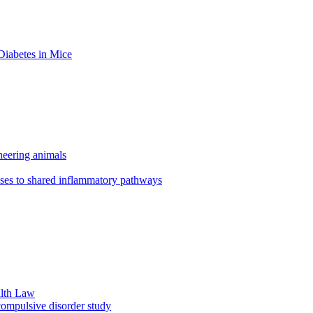
Diabetes in Mice
neering animals
nses to shared inflammatory pathways
alth Law
compulsive disorder study