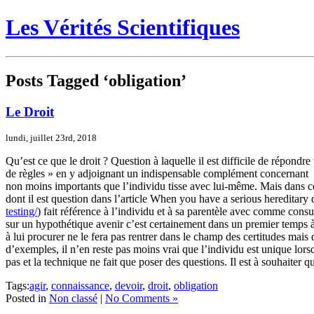
Les Vérités Scientifiques
Posts Tagged ‘obligation’
Le Droit
lundi, juillet 23rd, 2018
Qu’est ce que le droit ? Question à laquelle il est difficile de répondre
de règles » en y adjoignant un indispensable complément concernant ses
non moins importants que l’individu tisse avec lui-même. Mais dans cett
dont il est question dans l’article When you have a serious hereditary
testing/
) fait référence à l’individu et à sa parentèle avec comme consub
sur un hypothétique avenir c’est certainement dans un premier temps à l
à lui procurer ne le fera pas rentrer dans le champ des certitudes mais
d’exemples, il n’en reste pas moins vrai que l’individu est unique lors
pas et la technique ne fait que poser des questions. Il est à souhaiter 
Tags:
agir
,
connaissance
,
devoir
,
droit
,
obligation
Posted in
Non classé
|
No Comments »