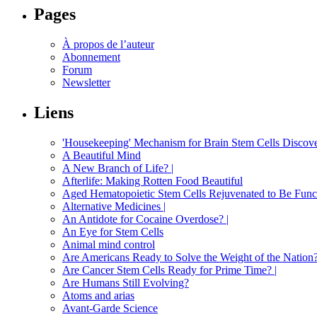
Pages
À propos de l’auteur
Abonnement
Forum
Newsletter
Liens
'Housekeeping' Mechanism for Brain Stem Cells Discov
A Beautiful Mind
A New Branch of Life? |
Afterlife: Making Rotten Food Beautiful
Aged Hematopoietic Stem Cells Rejuvenated to Be Func
Alternative Medicines |
An Antidote for Cocaine Overdose? |
An Eye for Stem Cells
Animal mind control
Are Americans Ready to Solve the Weight of the Nation
Are Cancer Stem Cells Ready for Prime Time? |
Are Humans Still Evolving?
Atoms and arias
Avant-Garde Science