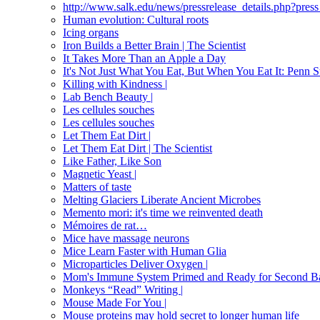
http://www.salk.edu/news/pressrelease_details.php?pres
Human evolution: Cultural roots
Icing organs
Iron Builds a Better Brain | The Scientist
It Takes More Than an Apple a Day
It's Not Just What You Eat, But When You Eat It: Penn
Killing with Kindness |
Lab Bench Beauty |
Les cellules souches
Les cellules souches
Let Them Eat Dirt |
Let Them Eat Dirt | The Scientist
Like Father, Like Son
Magnetic Yeast |
Matters of taste
Melting Glaciers Liberate Ancient Microbes
Memento mori: it's time we reinvented death
Mémoires de rat…
Mice have massage neurons
Mice Learn Faster with Human Glia
Microparticles Deliver Oxygen |
Mom's Immune System Primed and Ready for Second B
Monkeys “Read” Writing |
Mouse Made For You |
Mouse proteins may hold secret to longer human life