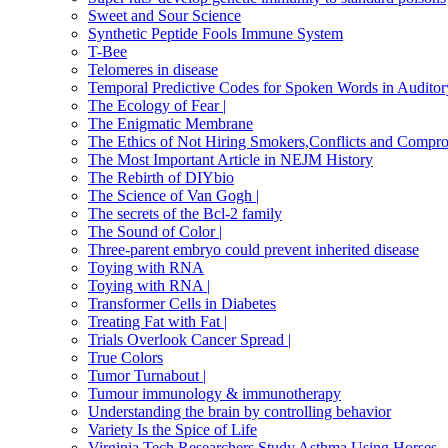
Sweet and Sour Science
Synthetic Peptide Fools Immune System
T-Bee
Telomeres in disease
Temporal Predictive Codes for Spoken Words in Auditor
The Ecology of Fear |
The Enigmatic Membrane
The Ethics of Not Hiring Smokers,Conflicts and Compr
The Most Important Article in NEJM History
The Rebirth of DIYbio
The Science of Van Gogh |
The secrets of the Bcl-2 family
The Sound of Color |
Three-parent embryo could prevent inherited disease
Toying with RNA
Toying with RNA |
Transformer Cells in Diabetes
Treating Fat with Fat |
Trials Overlook Cancer Spread |
True Colors
Tumor Turnabout |
Tumour immunology & immunotherapy
Understanding the brain by controlling behavior
Variety Is the Spice of Life
Virginia Tech Researchers Study Asthma Using Horses