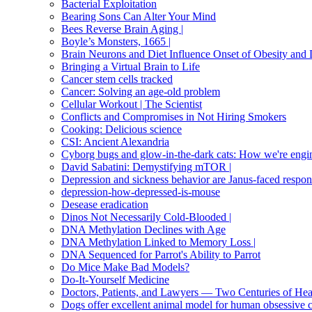
Bacterial Exploitation
Bearing Sons Can Alter Your Mind
Bees Reverse Brain Aging |
Boyle’s Monsters, 1665 |
Brain Neurons and Diet Influence Onset of Obesity and 
Bringing a Virtual Brain to Life
Cancer stem cells tracked
Cancer: Solving an age-old problem
Cellular Workout | The Scientist
Conflicts and Compromises in Not Hiring Smokers
Cooking: Delicious science
CSI: Ancient Alexandria
Cyborg bugs and glow-in-the-dark cats: How we're engi
David Sabatini: Demystifying mTOR |
Depression and sickness behavior are Janus-faced respo
depression-how-depressed-is-mouse
Desease eradication
Dinos Not Necessarily Cold-Blooded |
DNA Methylation Declines with Age
DNA Methylation Linked to Memory Loss |
DNA Sequenced for Parrot's Ability to Parrot
Do Mice Make Bad Models?
Do-It-Yourself Medicine
Doctors, Patients, and Lawyers — Two Centuries of He
Dogs offer excellent animal model for human obsessive 