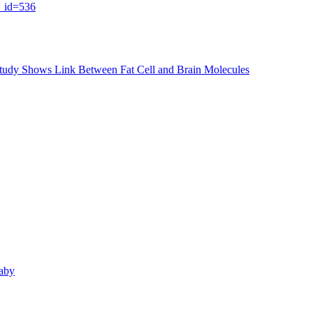
s_id=536
 Study Shows Link Between Fat Cell and Brain Molecules
aby