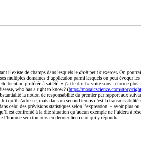
 tant il existe de champs dans lesquels le
droit
peut s’exercer. On pourra
 multiples domaines d’application parmi lesquels on peut évoqur les rapp
e locution proférée à satiété » j’ai le droit » voire sous la forme plus
 disease, who has a right to know? (
https://mosaicscience.com/story/righ
stantialité la notion de responsabilité du premier par rapport aux suivan
ui qu’il s’adresse, mais dans un second temps c’est la transmissibilité 
 dans celui des prévisions statistiques selon l’expression » avoir plus o
qu’il est confronté à la dite situation qu’aucun exemple ne l’aidera à ré
que l’homme sera toujours en dernier lieu celui qui y répondra.