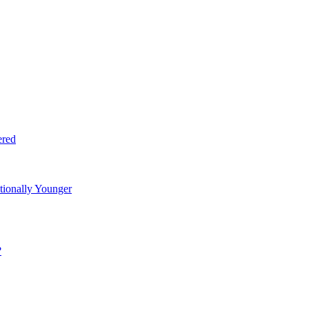
ered
tionally Younger
?