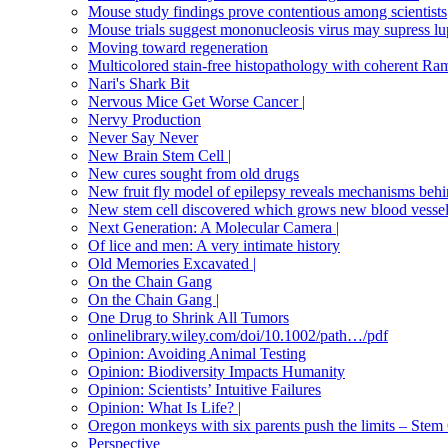
Mouse study findings prove contentious among scientists
Mouse trials suggest mononucleosis virus may supress l
Moving toward regeneration
Multicolored stain-free histopathology with coherent R
Nari's Shark Bit
Nervous Mice Get Worse Cancer |
Nervy Production
Never Say Never
New Brain Stem Cell |
New cures sought from old drugs
New fruit fly model of epilepsy reveals mechanisms behi
New stem cell discovered which grows new blood vesse
Next Generation: A Molecular Camera |
Of lice and men: A very intimate history
Old Memories Excavated |
On the Chain Gang
On the Chain Gang |
One Drug to Shrink All Tumors
onlinelibrary.wiley.com/doi/10.1002/path…/pdf
Opinion: Avoiding Animal Testing
Opinion: Biodiversity Impacts Humanity
Opinion: Scientists’ Intuitive Failures
Opinion: What Is Life? |
Oregon monkeys with six parents push the limits – Ste
Perspective