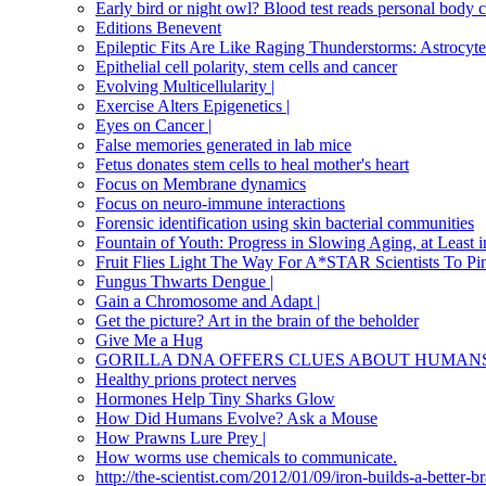
Early bird or night owl? Blood test reads personal body 
Editions Benevent
Epileptic Fits Are Like Raging Thunderstorms: Astroc
Epithelial cell polarity, stem cells and cancer
Evolving Multicellularity |
Exercise Alters Epigenetics |
Eyes on Cancer |
False memories generated in lab mice
Fetus donates stem cells to heal mother's heart
Focus on Membrane dynamics
Focus on neuro-immune interactions
Forensic identification using skin bacterial communities
Fountain of Youth: Progress in Slowing Aging, at Least 
Fruit Flies Light The Way For A*STAR Scientists To Pi
Fungus Thwarts Dengue |
Gain a Chromosome and Adapt |
Get the picture? Art in the brain of the beholder
Give Me a Hug
GORILLA DNA OFFERS CLUES ABOUT HUMAN
Healthy prions protect nerves
Hormones Help Tiny Sharks Glow
How Did Humans Evolve? Ask a Mouse
How Prawns Lure Prey |
How worms use chemicals to communicate.
http://the-scientist.com/2012/01/09/iron-builds-a-better-br