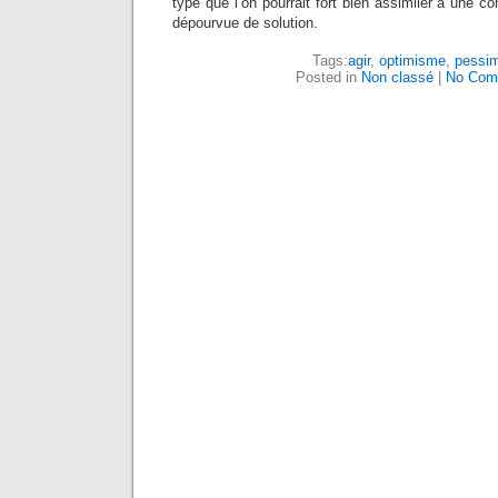
type que l’on pourrait fort bien assimiler à une co
dépourvue de solution.
Tags:
agir
,
optimisme
,
pessi
Posted in
Non classé
|
No Com