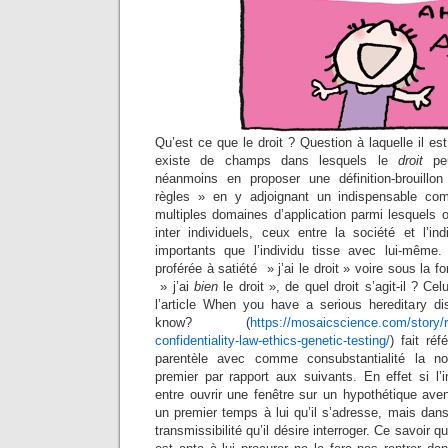
Qu’est ce que le droit ? Question à laquelle il est 
existe de champs dans lesquels le
droit
peu
néanmoins en proposer une définition-brouill
règles » en y adjoignant un indispensable c
multiples domaines d’application parmi lesquels 
inter individuels, ceux entre la société et l’i
importants que l’individu tisse avec lui-même.
proférée à satiété » j’ai le droit » voire sous la 
» j’ai
bien
le droit », de quel droit s’agit-il ? Cel
l’article When you have a serious hereditary d
know? (
https://mosaicscience.com/story/ri
confidentiality-law-ethics-genetic-testing/
) fait ré
parentèle avec comme consubstantialité la no
premier par rapport aux suivants. En effet si l’
entre ouvrir une fenêtre sur un hypothétique ave
un premier temps à lui qu’il s’adresse, mais dan
transmissibilité qu’il désire interroger. Ce savoir