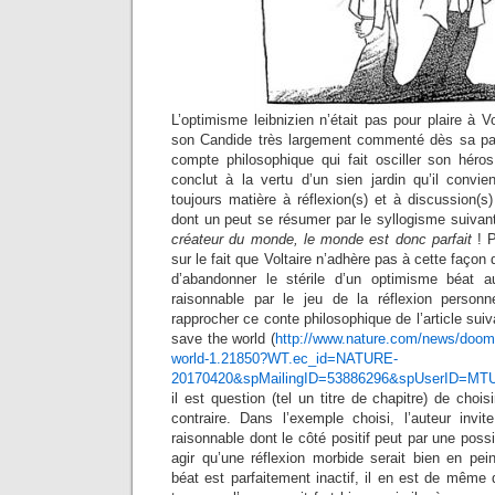
L’optimisme leibnizien n’était pas pour plaire à
son Candide très largement commenté dès sa par
compte philosophique qui fait osciller son héro
conclut à la vertu d’un sien jardin qu’il convie
toujours matière à réflexion(s) et à discussion(s
dont un peut se résumer par le syllogisme suivan
créateur du monde, le monde est donc parfait
! P
sur le fait que Voltaire n’adhère pas à cette façon d
d’abandonner le stérile d’un optimisme béat a
raisonnable par le jeu de la réflexion personn
rapprocher ce conte philosophique de l’article su
save the world (
http://www.nature.com/news/doom
world-1.21850?WT.ec_id=NATURE-
20170420&spMailingID=53886296&spUserID=
il est question (tel un titre de chapitre) de choisi
contraire. Dans l’exemple choisi, l’auteur inv
raisonnable dont le côté positif peut par une poss
agir qu’une réflexion morbide serait bien en pein
béat est parfaitement inactif, il en est de mê