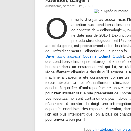
Attention, danger !
dimanche, octobre 18th, 2020
O
n ne le dira jamais assez, mais l’
attention aux conditions climatique
ce concept de « collapsologie », n
ne date pas de 2015 ! L’extincti
précédé chronologiquement l’
Homo
actuel du genre, est probablement selon les résultat
de refroidissements climatiques successifs 
Drive
Homo sapiens
’ Cousins Extinct: Study
). Ce
des conditions climatiques interroge et « inquiète 
humaine dans un environnement qui lui, se réch
réchauffement climatique depuis qu’il arpente la t
machine à vapeur a été considérée comme un p
retour absolu. Un tel réchauffement climatiqu
conduit à qualifier d’anthropocène ce nouvel e
pour bien insister sur le rôle prééminent de l’hom
Les résultats ne sont certainement pas fiables 
néanmoins à pointer du doigt une interrogati
capacités cognitives des espèces. Attention, dan
l’on est plus intelligent que l’on a plus de chan
pour arriver à bon port !
Tags:
climatologie
,
homo sap