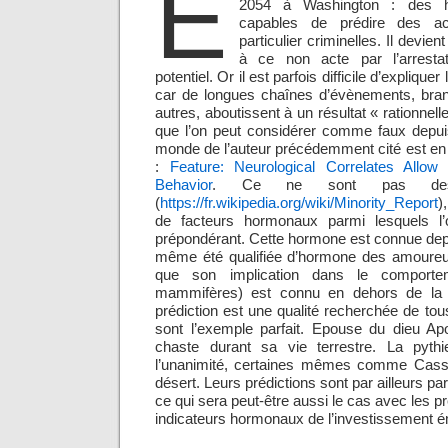
E
2054 à Washington : des h
capables de prédire des ac
particulier criminelles. Il devie
à ce non acte par l’arrestat
potentiel. Or il est parfois difficile d’expliqu
car de longues chaînes d’évènements, bran
autres, aboutissent à un résultat « rationnel
que l’on peut considérer comme faux depui
monde de l’auteur précédemment cité est en 
:
Feature: Neurological Correlates Allo
Behavior
. Ce ne sont pas de
(
https://fr.wikipedia.org/wiki/Minority_Report
)
de facteurs hormonaux parmi lesquels l’
prépondérant. Cette hormone est connue depui
même été qualifiée d’hormone des amoureu
que son implication dans le comport
mammifères) est connu en dehors de la s
prédiction est une qualité recherchée de tou
sont l’exemple parfait. Epouse du dieu Apol
chaste durant sa vie terrestre. La pythi
l’unanimité, certaines mêmes comme Cass
désert. Leurs prédictions sont par ailleurs parf
ce qui sera peut-être aussi le cas avec les p
indicateurs hormonaux de l’investissement é