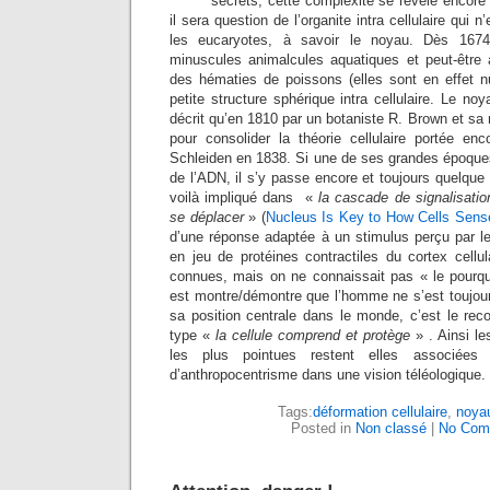
secrets, cette complexité se révèle encore
il sera question de l’organite intra cellulaire qui 
les eucaryotes, à savoir le noyau. Dès 167
minuscules animalcules aquatiques et peut-être
des hématies de poissons (elles sont en effet 
petite structure sphérique intra cellulaire. Le noy
décrit qu’en 1810 par un botaniste R. Brown et sa 
pour consolider la théorie cellulaire portée en
Schleiden en 1838. Si une de ses grandes époques
de l’ADN, il s’y passe encore et toujours quelque 
voilà impliqué dans «
la cascade de signalisatio
se déplacer
» (
Nucleus Is Key to How Cells Sens
d’une réponse adaptée à un stimulus perçu par l
en jeu de protéines contractiles du cortex cellul
connues, mais on ne connaissait pas « le pourq
est montre/démontre que l’homme ne s’est toujou
sa position centrale dans le monde, c’est le rec
type «
la cellule comprend et protège
» . Ainsi le
les plus pointues restent elles associées
d’anthropocentrisme dans une vision téléologique.
Tags:
déformation cellulaire
,
noyau
Posted in
Non classé
|
No Com