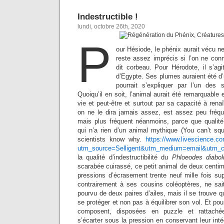
Indestructible !
lundi, octobre 26th, 2020
P
our Hésiode, le phénix aurait vécu n
reste assez imprécis si l’on ne con
dit corbeau. Pour Hérodote, il s’ag
d’Egypte. Ses plumes auraient été d
pourrait s’expliquer par l’un des
Quoiqu’il en soit, l’animal aurait été remarquable
vie et peut-être et surtout par sa capacité à rena
on ne le dira jamais assez, est assez peu fréqu
mais plus fréquent néanmoins, parce que qualité
qui n’a rien d’un animal mythique (You can’t squi
scientists know why.
https://www.livescience.co
utm_source=Selligent&utm_medium=email&u
la qualité d’indestructibilité du
Phloeodes diabol
scarabée cuirassé, ce petit animal de deux centim
pressions d’écrasement trente neuf mille fois su
contrairement à ses cousins coléoptères, ne sait
pourvu de deux paires d’ailes, mais il se trouve q
se protéger et non pas à équilibrer son vol. Et pour
composent, disposées en puzzle et rattaché
s’écarter sous la pression en conservant leur intég