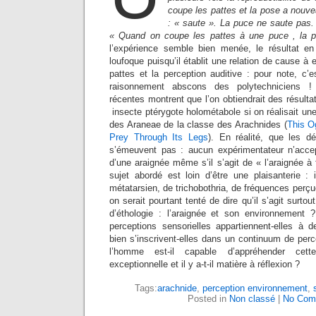
coupe les pattes et la pose a nouvea
: « saute ». La puce ne saute pas. I
« Quand on coupe les pattes à une puce , la 
l’expérience semble bien menée, le résultat en
loufoque puisqu’il établit une relation de cause à e
pattes et la perception auditive : pour note, c’es
raisonnement abscons des polytechniciens
récentes montrent que l’on obtiendrait des résulta
insecte ptérygote holométabole si on réalisait un
des Araneae de la classe des Arachnides (
This O
Prey Through Its Legs
). En réalité, que les 
s’émeuvent pas : aucun expérimentateur n’accep
d’une araignée même s’il s’agit de « l’araignée à 
sujet abordé est loin d’être une plaisanterie : 
métatarsien, de trichobothria, de fréquences perç
on serait pourtant tenté de dire qu’il s’agit surtou
d’éthologie : l’araignée et son environnement 
perceptions sensorielles appartiennent-elles à 
bien s’inscrivent-elles dans un continuum de perce
l’homme est-il capable d’appréhender cette
exceptionnelle et il y a-t-il matière à réflexion ?
Tags:
arachnide
,
perception environnement
,
Posted in
Non classé
|
No Com