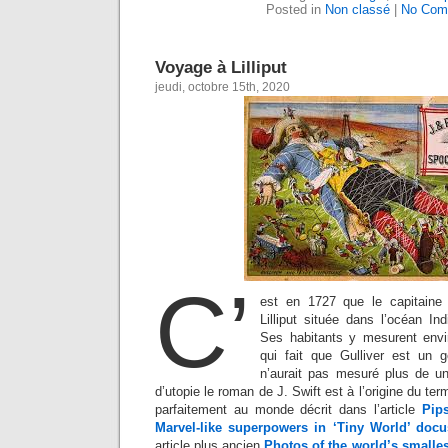
Posted in
Non classé
|
No Com
Voyage à Lilliput
jeudi, octobre 15th, 2020
C’
est en 1727 que le capitaine 
Lilliput située dans l’océan Ind
Ses habitants y mesurent envi
qui fait que Gulliver est un
n’aurait pas mesuré plus de un
d’utopie le roman de J. Swift est à l’origine du term
parfaitement au monde décrit dans l’article
Pip
Marvel-like superpowers in ‘Tiny World’ docu
article plus ancien
Photos of the world’s smalles